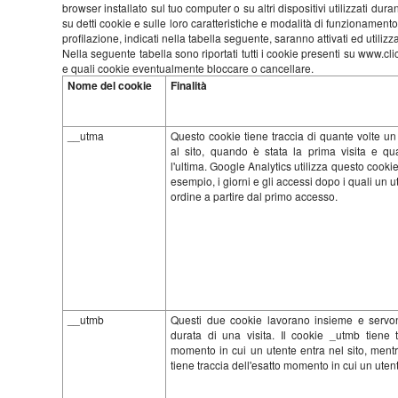
browser installato sul tuo computer o su altri dispositivi utilizzati dura
su detti cookie e sulle loro caratteristiche e modalità di funzionamento e 
profilazione, indicati nella tabella seguente, saranno attivati ed utiliz
Nella seguente tabella sono riportati tutti i cookie presenti su www.c
e quali cookie eventualmente bloccare o cancellare.
Nome del cookie
Finalità
__utma
Questo cookie tiene traccia di quante volte un
al sito, quando è stata la prima visita e q
l'ultima. Google Analytics utilizza questo cooki
esempio, i giorni e gli accessi dopo i quali un 
ordine a partire dal primo accesso.
__utmb
Questi due cookie lavorano insieme e servon
durata di una visita. Il cookie _utmb tiene t
momento in cui un utente entra nel sito, ment
tiene traccia dell'esatto momento in cui un utente