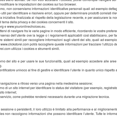
 modificare le impostazioni dei cookies sul tuo browser.
o, non conserviamo informazioni identificative personali quali ad esempio dettagli
tili per identificare e risolvere errori, oppure per determinare prodotti correlati ril
 iniziativa finalizzata al rispetto della legislazione recente, e per assicurare la no
il tema della privacy e dei cookies concernenti il sito.
es.org e www.youronlinechoices.eu.
rvi di navigare fra le varie pagine in modo efficiente, ricordando le vostre prefer
l consenso dell’utente ove la legge o i regolamenti applicabili così stabiliscano, per 
re sistemi simili per raccogliere informazioni sugli utenti del sito, quali ad esempio
. www.clickstorei.com potrà raccogliere queste informazioni per tracciare l’utilizzo de
i.com utilizza i cookies e strumenti simili.
erno del sito e per usare le sue funzionalità, quali ad esempio accedere alle aree
g.
ificatore univoco al fine di gestire e identificare l’utente in quanto unico rispetto 
 la navigazione a ritroso verso una pagina nella medesima sessione;
no di un sito internet per identificare lo status del visitatore (per esempio, registrat
ito internet;
un servizio, come potrebbe rendersi necessario durante una migrazione tecnica.
sessione o persistenti, il loro utilizzo è limitato alla performance e al miglioramen
ookies non raccolgono informazioni che possono identificare l’utente. Tutte le inf