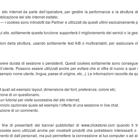
del sito internet da parte dell’operatore, per gestire la performance e la struttur
icazione del sito internet visitato;
m — i cookies sono introdotti dai Partner e utilizzati da questi ultimi esclusivamente
ul sito, solitamente questa funzione supporterà il miglioramento dei servizi o la ges
azioni della struttura, usando solitamente test A/B o multivariabili, per assicura
 avere durata di sessione o persistenti. Questi cookies solitamente sono consegu
ll’utente. Possono essere utilizzati anche per evitare che si offra di nuovo a quel d
d esempio nome utente, lingua, paese di origine, etc...). Le informazioni raccolte 
et quali ad esempio layout, dimensione del font, preferenze, colore etc;
zione di un questionario.
un tutorial per visite successive del sito internet;
rvizio opzionale quale ad esempio l’offerta di una sessione in live chat.
tazione di un commento.
fine di presentarti dei banner pubblicitari di www.clickstorei.com quando ti tro
cookie sono utilizzati anche per mostrarti prodotti che potrebbero interessarti o
mento di dati personali, ma può permettere la connessione al tuo computer o ad altri d