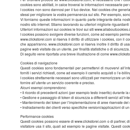
cookies sono abilitati, in calce troverai le informazioni necessarie per
I cookies non sono dannosi per il tuo device. Nei cookies che generiam
stessi per migliorare la vostra permanenza sul sito. Per esempio, sono u
Vi forniamo queste informazioni in quanto parte integrante della nostra
nostro sito internet. Stiamo lavorando su ulteriori migliorie riguardanti 
Ulteriori informazioni sui cookies le trovi sui siti www.allaboutcooki
I cookies possono svolgere diverse funzioni, come ad esempio permette
www.clickstorei.com si riserva il diritto di utilizzare i cookies, con i
che appariranno. www.clickstorei.com si riserva inoltre il diritto di usa
pagine web visitate da un utente, per finalità statistiche o di sicurezza
Di seguito vene riportata una breve illustrazione di come www.clickstore
Cookies di navigazione
Questi cookies sono fondamentali per permettervi di muovervi all’int
forniti i servizi richiesti, come ad esempio il carrello acquisti o l’e-billin
I cookies strettamente necessari sono utilizzati per memorizzare un ident
fornire all’utente un servizio coerente e preciso.
Alcuni esempi comprendono:
• Il ricordo di precedenti azioni (per esempio testo inserito) durante
• Gestione e passaggio di token di sicurezza a differenti servizi all’inter
• Mantenimento dei token per l’implementazione di aree riservate del s
• Instradamento dei clienti verso specifiche versioni/applicazioni di 
Performance cookies
Questi cookies possono essere di www.clickstorei.com o di partner, di 
visitatore usa il sito, quali ad esempio le pagine visitate. Questi c