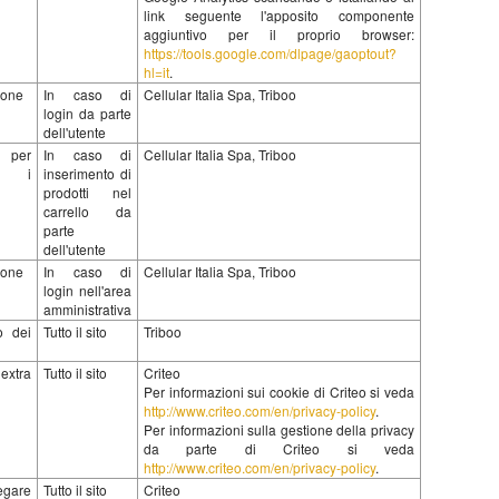
link seguente l'apposito componente
aggiuntivo per il proprio browser:
https://tools.google.com/dlpage/gaoptout?
hl=it
.
sione
In caso di
Cellular Italia Spa, Triboo
login da parte
dell'utente
per
In caso di
Cellular Italia Spa, Triboo
are i
inserimento di
prodotti nel
carrello da
parte
dell'utente
sione
In caso di
Cellular Italia Spa, Triboo
login nell'area
amministrativa
o dei
Tutto il sito
Triboo
 extra
Tutto il sito
Criteo
Per informazioni sui cookie di Criteo si veda
http://www.criteo.com/en/privacy-policy
.
Per informazioni sulla gestione della privacy
da parte di Criteo si veda
http://www.criteo.com/en/privacy-policy
.
legare
Tutto il sito
Criteo