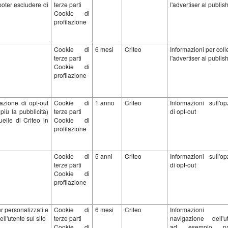
poter escludere di
terze parti
l'advertiser al publis
Cookie di
profilazione
Cookie di
6 mesi
Criteo
Informazioni per col
terze parti
l'advertiser al publis
Cookie di
profilazione
azione di opt-out
Cookie di
1 anno
Criteo
Informazioni sull'op
più la pubblicità)
terze parti
di opt-out
elle di Criteo in
Cookie di
profilazione
Cookie di
5 anni
Criteo
Informazioni sull'op
terze parti
di opt-out
Cookie di
profilazione
r personalizzati e
Cookie di
6 mesi
Criteo
Informazioni s
l'utente sul sito
terze parti
navigazione dell'ut
Cookie di
ad esempio pa