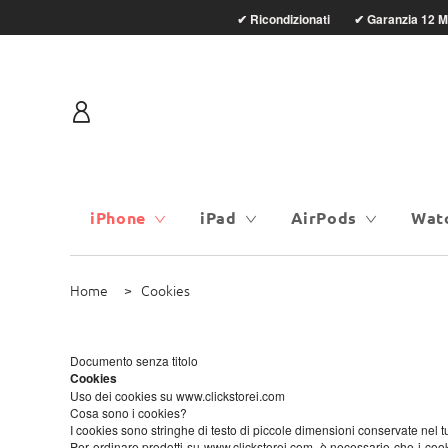
Ricondizionati
Garanzia 1
✔
✔
iPhone
iPad
AirPods
Wat
Home
Cookies
Documento senza titolo
Cookies
Uso dei cookies su www.clickstorei.com
Cosa sono i cookies?
I cookies sono stringhe di testo di piccole dimensioni conservate nel 
Per ordinare prodotti su www.clickstorei.com, è necessario che i cooki