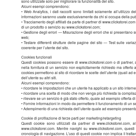
sono utilizzate solo per migliorare la funzionalità del sito.
Alcuni esempi comprendono:
• Web Analytics, i dati raccolti sono limitati solamente all’utilizzo 
informazioni saranno usate esclusivamente da chi si occupa della pubbl
• Tracciamento degli affiliati da parte di partner di www.clickstorei.co
di un prodotto o servizio su www.clickstorei.com;
• Gestione degli errori — Misurazione degli errori che si presentano s
web;
• Testare differenti strutture delle pagine del sito — Test sulle vari
coerente per l’utente del sito.
Cookies funzionali
Questi cookies possono essere di www.clickstorei.com o di partner,
nella fornitura di un servizio non esplicitamente richiesto ma offerto a
cookies permettono ai sito di ricordare le scelte dell’utente (quali a
dell’utente su altri siti.
Alcuni esempi comprendono:
• ricordare le impostazioni che un utente ha applicato a un sito intern
• ricordare una scelta di modo che non venga più richiesta la compila
• rilevare se un servizio è già stato offerto, quale ad esempio offerta di 
• Fornire informazioni in modo da permettere il funzionamento di un se
• Adempimento di una richiesta dell’utente quale ad esempio presen
Cookie di profilazione di terze parti per marketing/retargeting
Questi cookie sono utilizzati da partner di www.clickstorei.com, al 
www.clickstorei.com. Mentre navighi su www.clickstorei.com, questi 
cronologia di navigazione. L'uso di questi cookie non implica il tratta