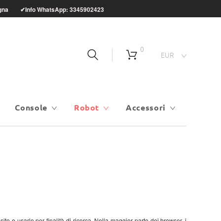
onsegna
Info WhatsApp: 3345902423
✔
0
EUR
Console
Robot
Accessori
to e usarlo per finalità di ricerca. Nella maggior parte dei browser, i