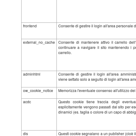
frontend
Consente di gestire il login all'area personale de
external_no_cache
Consente di mantenere attivo il carrello dell
continuare a navigare il sito mantenendo i pro
carrello.
adminhtml
Consente di gestire il login all'area amministr
viene settato solo a seguito di login all'area am
ow_cookie_notice
Memorizza l'eventuale consenso all'utilizzo dei 
acdc
Questo cookie tiene traccia degli eventua
esplicitamente vengono passati dal sito per e
dinamici (es. taglia o colore di un capo di abbi
dis
Questi cookie segnalano a un publisher (cioè il 