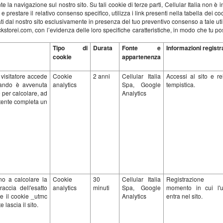
nte la navigazione sul nostro sito. Su tali cookie di terze parti, Cellular Italia non 
prestare il relativo consenso specifico, utilizza i link presenti nella tabella dei cook
zati dal nostro sito esclusivamente in presenza del tuo preventivo consenso a tale uti
lickstorei.com, con l’evidenza delle loro specifiche caratteristiche, in modo che tu 
Tipo di
Durata
Fonte e
Informazioni registr
cookie
appartenenza
 visitatore accede
Cookie
2 anni
Cellular Italia
Accessi al sito e re
uando è avvenuta
analytics
Spa, Google
tempistica.
e per calcolare, ad
Analytics
utente completa un
o a calcolare la
Cookie
30
Cellular Italia
Registrazione
raccia dell'esatto
analytics
minuti
Spa, Google
momento in cui l'u
re il cookie _utmc
Analytics
entra nel sito.
 lascia il sito.