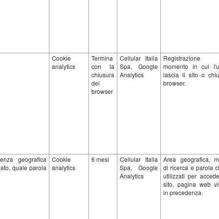
Cookie
Termina
Cellular Italia
Registrazione
analytics
con la
Spa, Google
momento in cui l'u
chiusura
Analytics
lascia il sito o chi
del
browser.
browser
ienza geografica
Cookie
6 mesi
Cellular Italia
Area geografica, m
zzato, quale parola
analytics
Spa, Google
di ricerca e parola 
Analytics
utilizzati per acced
sito, pagina web vis
in precedenza.