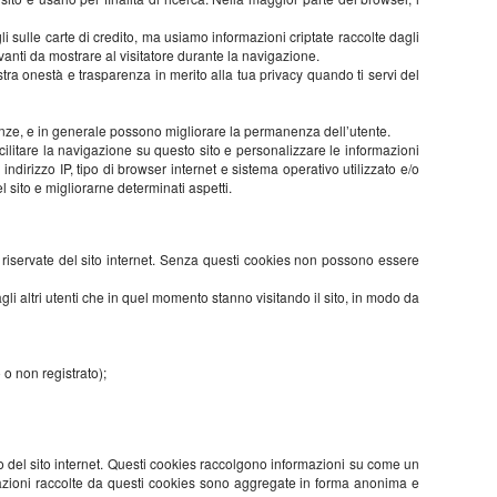
 sulle carte di credito, ma usiamo informazioni criptate raccolte dagli
evanti da mostrare al visitatore durante la navigazione.
stra onestà e trasparenza in merito alla tua privacy quando ti servi del
enze, e in generale possono migliorare la permanenza dell’utente.
facilitare la navigazione su questo sito e personalizzare le informazioni
 indirizzo IP, tipo di browser internet e sistema operativo utilizzato e/o
l sito e migliorarne determinati aspetti.
 riservate del sito internet. Senza questi cookies non possono essere
agli altri utenti che in quel momento stanno visitando il sito, in modo da
o o non registrato);
to del sito internet. Questi cookies raccolgono informazioni su come un
ormazioni raccolte da questi cookies sono aggregate in forma anonima e