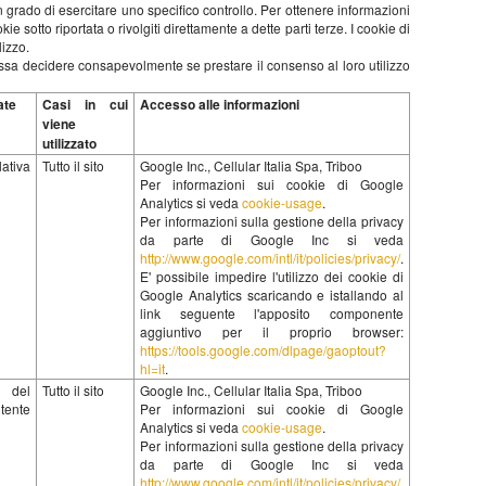
è in grado di esercitare uno specifico controllo. Per ottenere informazioni
ie sotto riportata o rivolgiti direttamente a dette parti terze. I cookie di
lizzo.
possa decidere consapevolmente se prestare il consenso al loro utilizzo
ate
Casi in cui
Accesso alle informazioni
viene
utilizzato
lativa
Tutto il sito
Google Inc., Cellular Italia Spa, Triboo
Per informazioni sui cookie di Google
Analytics si veda
cookie-usage
.
Per informazioni sulla gestione della privacy
da parte di Google Inc si veda
http://www.google.com/intl/it/policies/privacy/
.
E' possibile impedire l'utilizzo dei cookie di
Google Analytics scaricando e istallando al
link seguente l'apposito componente
aggiuntivo per il proprio browser:
https://tools.google.com/dlpage/gaoptout?
hl=it
.
 del
Tutto il sito
Google Inc., Cellular Italia Spa, Triboo
tente
Per informazioni sui cookie di Google
Analytics si veda
cookie-usage
.
Per informazioni sulla gestione della privacy
da parte di Google Inc si veda
http://www.google.com/intl/it/policies/privacy/
.