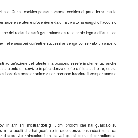
a del sito. Questi cookies possono essere cookies di parte terza, ma le
 per sapere se utente proveniente da un altro sito ha eseguito l’acquisto
tione dei reclami e sarà generalmente strettamente legata all’analitica
re che nelle sessioni correnti e successive venga conservato un aspetto
enti ad un’azione dell’utente, ma possono essere implementati anche
ato utente un servizio in precedenza offerto e rifiutato. Inoltre, questi
da questi cookies sono anonime e non possono tracciare il comportamento
vi in altri siti, mostrandoti gli ultimi prodotti che hai guardato su
 simili a quelli che hai guardato in precedenza, basandosi sulla tua
ispositivi e rintracciare i dati salvati: questi cookie si connettono al