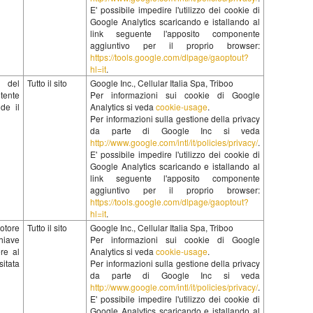
E' possibile impedire l'utilizzo dei cookie di
Google Analytics scaricando e istallando al
link seguente l'apposito componente
aggiuntivo per il proprio browser:
https://tools.google.com/dlpage/gaoptout?
hl=it
.
 del
Tutto il sito
Google Inc., Cellular Italia Spa, Triboo
tente
Per informazioni sui cookie di Google
ude il
Analytics si veda
cookie-usage
.
Per informazioni sulla gestione della privacy
da parte di Google Inc si veda
http://www.google.com/intl/it/policies/privacy/
.
E' possibile impedire l'utilizzo dei cookie di
Google Analytics scaricando e istallando al
link seguente l'apposito componente
aggiuntivo per il proprio browser:
https://tools.google.com/dlpage/gaoptout?
hl=it
.
otore
Tutto il sito
Google Inc., Cellular Italia Spa, Triboo
chiave
Per informazioni sui cookie di Google
ere al
Analytics si veda
cookie-usage
.
itata
Per informazioni sulla gestione della privacy
da parte di Google Inc si veda
http://www.google.com/intl/it/policies/privacy/
.
E' possibile impedire l'utilizzo dei cookie di
Google Analytics scaricando e istallando al