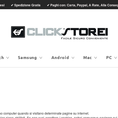
2 Mesi
Spedizione Gratis
Paghi con: Carta, Paypal, A Rate, Alla C
✔
✔
ch
Samsung
Android
Mac
PC
tuo computer quando si visitano determinate pagine su internet.
es siano abilitati. Se non vuoi accettare i cookies, potrai comunque navigare sul si