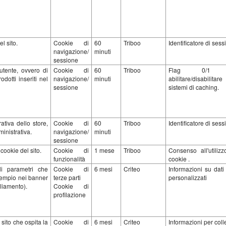
l sito.
Cookie di
60
Triboo
Identificatore di ses
navigazione/
minuti
sessione
'utente, ovvero di
Cookie di
60
Triboo
Flag 0/1 
dotti inseriti nel
navigazione/
minuti
abilitare/disabilit
sessione
sistemi di caching.
ativa dello store,
Cookie di
60
Triboo
Identificatore di ses
ministrativa.
navigazione/
minuti
sessione
cookie del sito.
Cookie di
1 mese
Triboo
Consenso all'utilizz
funzionalità
cookie .
li parametri che
Cookie di
6 mesi
Criteo
Informazioni su dati
sempio nei banner
terze parti
personalizzati
gliamento).
Cookie di
profilazione
sito che ospita la
Cookie di
6 mesi
Criteo
Informazioni per col